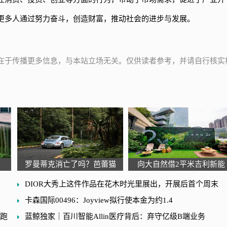
更多人通过努力奋斗，创造财富，推动社会的进步与发展。
在于传播更多信息，与本站立场无关。仅供读者参考，并请自行核实
罗曼蒂克消亡了吗？芭蕾猫
向大自然借2平米吉利新能
DIOR大秀上这件作品在花木时光里展出，开展后首个周末
卡森国际00496：Joyview拟行使本金为约1.4
起跑
蓝鲸独家｜百川智能Allin医疗背后：弃守亿级B端业务