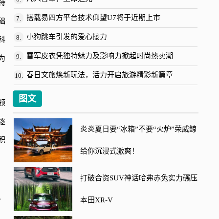
特
搭载易四方平台技术仰望U7将于近期上市
7.
础
小狗跳车引发的爱心接力
8.
科
雷军皮衣凭独特魅力及影响力掀起时尚热卖潮
9.
为
春日文旅焕新玩法，活力开启旅游精彩新篇章
10.
图文
领
逐
炎炎夏日要“冰箱”不要“火炉”荣威鲸
积
给你沉浸式激爽！
打破合资SUV神话哈弗赤兔实力碾压
个
本田XR-V