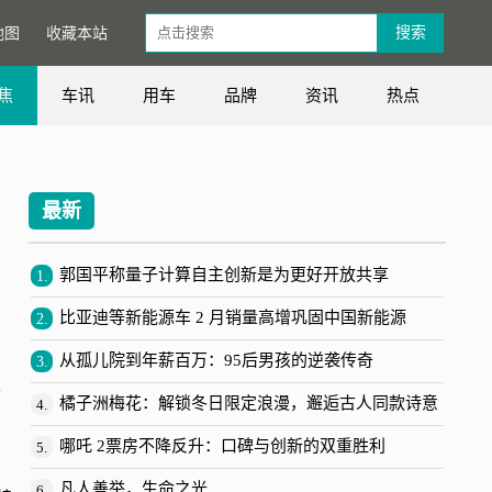
地图
收藏本站
焦
车讯
用车
品牌
资讯
热点
最新
郭国平称量子计算自主创新是为更好开放共享
1.
比亚迪等新能源车 2 月销量高增巩固中国新能源
2.
从孤儿院到年薪百万：95后男孩的逆袭传奇
3.
了
橘子洲梅花：解锁冬日限定浪漫，邂逅古人同款诗意
4.
哪吒 2票房不降反升：口碑与创新的双重胜利
5.
凡人善举，生命之光
6.