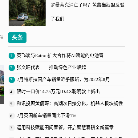
罗曼蒂克消亡了吗？芭蕾猫狠狠反驳
了我们
相
头条
英飞凌与Eatron扩大合作将AI赋能的电池管
1.
张文旺代表——推动绿色产业崛起
2.
2月特斯拉国产车销量近乎腰斩，为2022年8月
3.
限时一口价14.75万元ID.4X聪明款上新出
4.
和讯投顾黄儒琛：高潮次日接分化，机器人板块韧性
5.
2月英国新车销量同比下滑1%
6.
运用科技赋能田间春管，开启智慧春耕全新篇章
7.